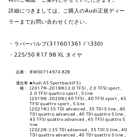
詳細につきましては、ご購入のAudi正規ディー
ラーまでお問い合わせください。
・ラバーバルブ(311601361 / \330)
・225/50 R17 98 XL タイヤ
品番：
8W0071497A 8Z8
適合車
■Audi A5 Sportback(F5)
種：
[2017年-2018年] 2.0 TFSI , 2.0 TFSI sport ,
2.0 TFSI quattro sport , S line
[2019年-2020年] 40 TFSI , 40 TFSI sport , 45
TFSI quattro sport , S line
[2021年] 35 TDI advanced , 35 TDI S line , 40
TDI quattro advanced , 40 TDI quattro S line ,
45 TFSI quattro advanced , 45 TFSI quattro S
line
[2022年-] 35 TDI advanced , 35 TDI S line , 40
TDI quattro advanced , 40 TDI quattro S line ,