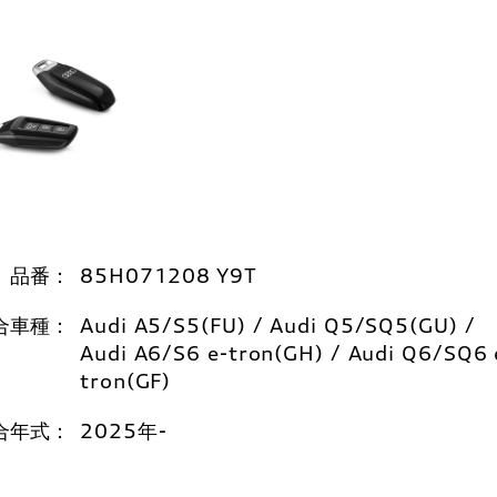
品番：
85H071208 Y9T
合車種：
Audi A5/S5(FU) / Audi Q5/SQ5(GU) /
Audi A6/S6 e-tron(GH) / Audi Q6/SQ6 
tron(GF)
合年式：
2025年-