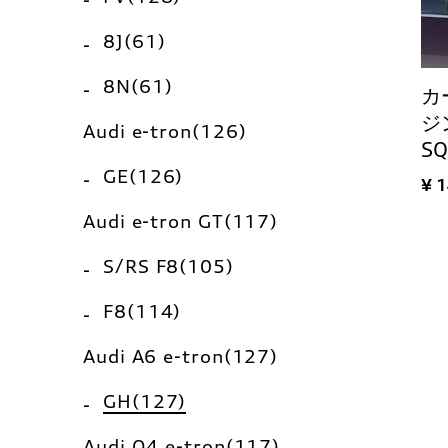
8J(61)
8N(61)
カ
ジン
Audi e-tron(126)
SQ
GE(126)
¥ 
Audi e-tron GT(117)
S/RS F8(105)
F8(114)
Audi A6 e-tron(127)
GH(127)
Audi Q4 e-tron(117)