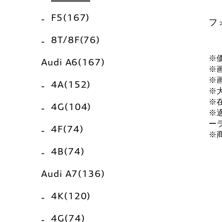
F5(167)
フ
8T/8F(76)
※
Audi A6(167)
※
※
4A(152)
※
※
4G(104)
※
ー
4F(74)
※
4B(74)
Audi A7(136)
4K(120)
4G(74)