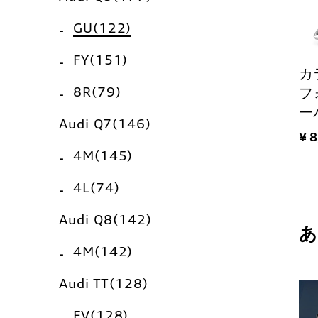
GU(122)
FY(151)
カ
8R(79)
フ
ー
Audi Q7(146)
¥ 
4M(145)
4L(74)
Audi Q8(142)
4M(142)
Audi TT(128)
FV(128)