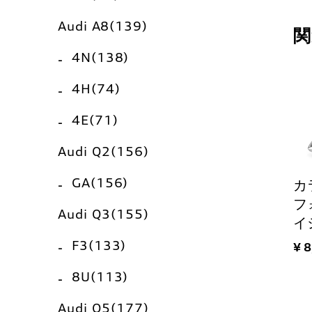
Audi A8(139)
関
4N(138)
4H(74)
4E(71)
Audi Q2(156)
GA(156)
カ
フ
Audi Q3(155)
イ
F3(133)
¥ 
8U(113)
Audi Q5(177)