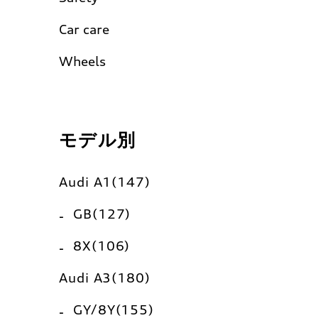
Car care
Wheels
モデル別
Audi A1(147)
GB(127)
8X(106)
Audi A3(180)
GY/8Y(155)