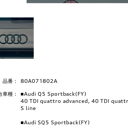
品番：
80A071802A
合車種：
■Audi Q5 Sportback(FY)
40 TDI quattro advanced, 40 TDI quatt
S line
■Audi SQ5 Sportback(FY)