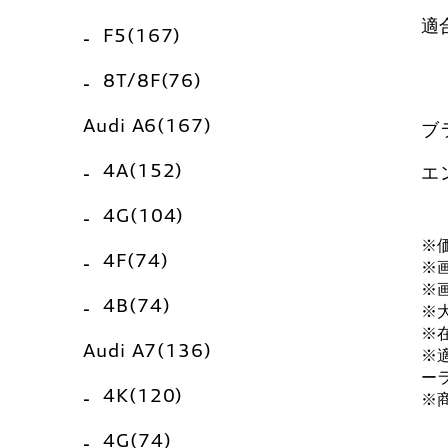
適
F5(167)
8T/8F(76)
Audi A6(167)
ブ
4A(152)
エ
4G(104)
※
4F(74)
※
※
4B(74)
※
※
Audi A7(136)
※
ー
4K(120)
※
4G(74)