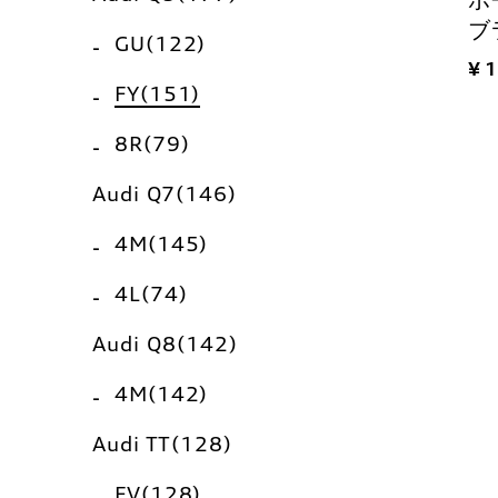
ポー
ブ
GU(122)
¥ 
FY(151)
8R(79)
Audi Q7(146)
4M(145)
4L(74)
Audi Q8(142)
4M(142)
Audi TT(128)
FV(128)