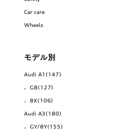
Car care
Wheels
モデル別
Audi A1(147)
GB(127)
8X(106)
Audi A3(180)
GY/8Y(155)