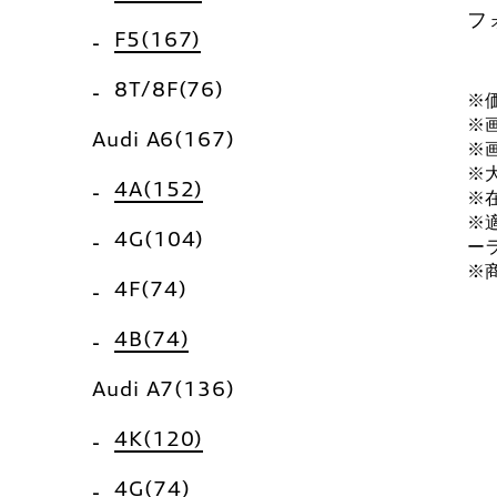
フ
F5(167)
8T/8F(76)
※
※
Audi A6(167)
※
※
4A(152)
※
※
4G(104)
ー
※
4F(74)
4B(74)
Audi A7(136)
4K(120)
4G(74)