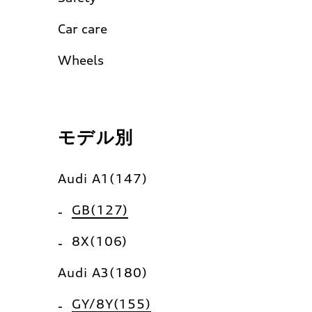
Car care
Wheels
モデル別
Audi A1(147)
GB(127)
8X(106)
Audi A3(180)
GY/8Y(155)