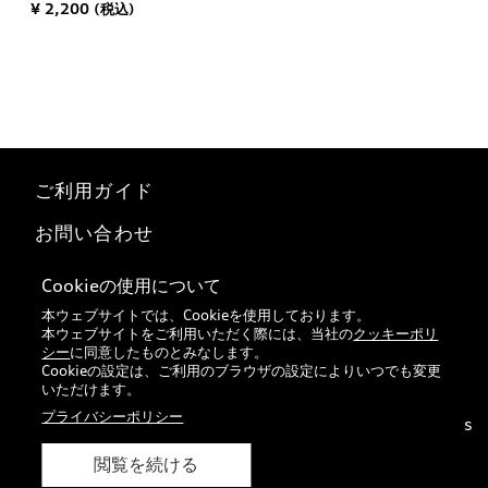
¥ 2,200 (税込)
ご利用ガイド
お問い合わせ
マイページ
Cookieの使用について
本ウェブサイトでは、Cookieを使用しております。
特定商取引法に基づく表記
本ウェブサイトをご利用いただく際には、当社の
クッキーポリ
シー
に同意したものとみなします。
Audi正規ディーラー検索
Cookieの設定は、ご利用のブラウザの設定によりいつでも変更
いただけます。
プライバシーポリシー
© 2026 VOLKSWAGEN Group Japan K.K. All rights
reserved.
閲覧を続ける