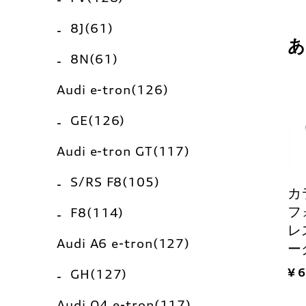
8J(61)
8N(61)
Audi e-tron(126)
GE(126)
Audi e-tron GT(117)
S/RS F8(105)
カ
フ
F8(114)
レ
Audi A6 e-tron(127)
ー
¥ 
GH(127)
Audi Q4 e-tron(117)