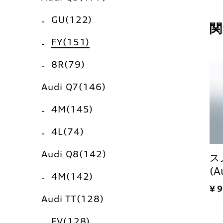
GU(122)
関
FY(151)
8R(79)
Audi Q7(146)
4M(145)
4L(74)
Audi Q8(142)
ス
(A
4M(142)
¥ 
Audi TT(128)
FV(128)