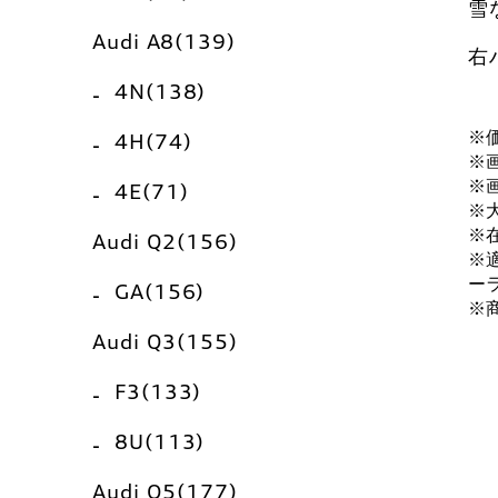
雪
Audi A8(139)
右
4N(138)
※
4H(74)
※
※
4E(71)
※
※
Audi Q2(156)
※
ー
GA(156)
※
Audi Q3(155)
F3(133)
8U(113)
Audi Q5(177)