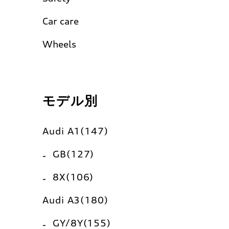
Car care
Wheels
モデル別
Audi A1(147)
GB(127)
8X(106)
Audi A3(180)
GY/8Y(155)