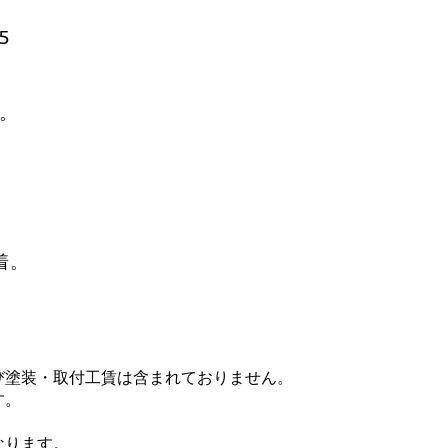
35
可。
着。
び塗装・取付工賃は含まれておりません。
す。
なります。