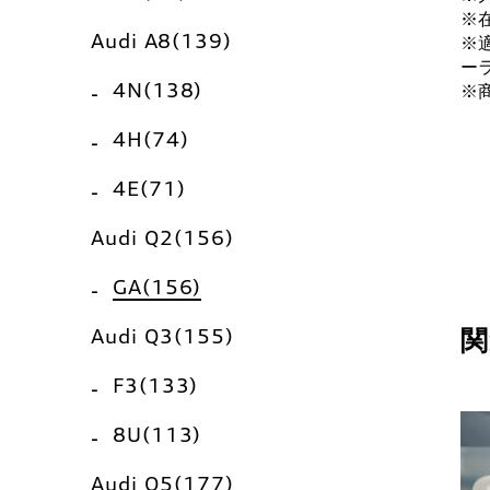
※
Audi A8(139)
※
ー
4N(138)
※
4H(74)
4E(71)
Audi Q2(156)
GA(156)
関
Audi Q3(155)
F3(133)
8U(113)
Audi Q5(177)