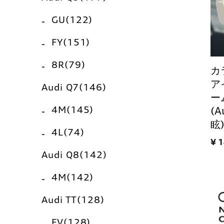
GU(122)
FY(151)
8R(79)
カ
ア
Audi Q7(146)
ー
4M(145)
(A
眩
4L(74)
¥ 
Audi Q8(142)
4M(142)
Audi TT(128)
FV(128)