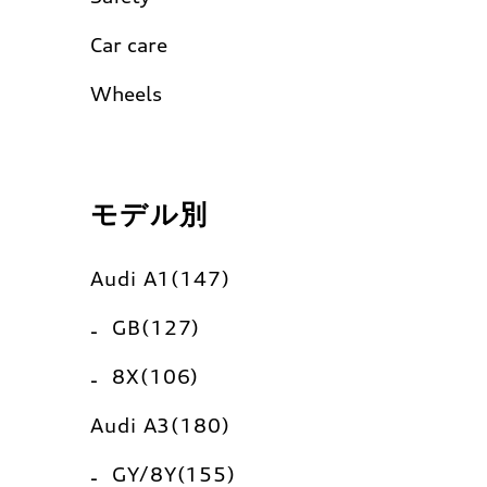
Car care
Wheels
モデル別
Audi A1(147)
GB(127)
8X(106)
Audi A3(180)
GY/8Y(155)