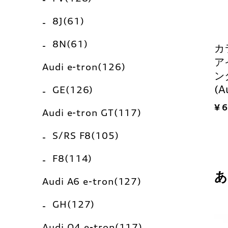
8J(61)
8N(61)
カ
ア
Audi e-tron(126)
ン
(A
GE(126)
¥ 
Audi e-tron GT(117)
S/RS F8(105)
F8(114)
Audi A6 e-tron(127)
GH(127)
Audi Q4 e-tron(117)