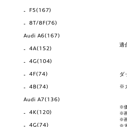
F5(167)
8T/8F(76)
Audi A6(167)
適
4A(152)
4G(104)
4F(74)
ダ
※
4B(74)
Audi A7(136)
※
4K(120)
※
※
4G(74)
※