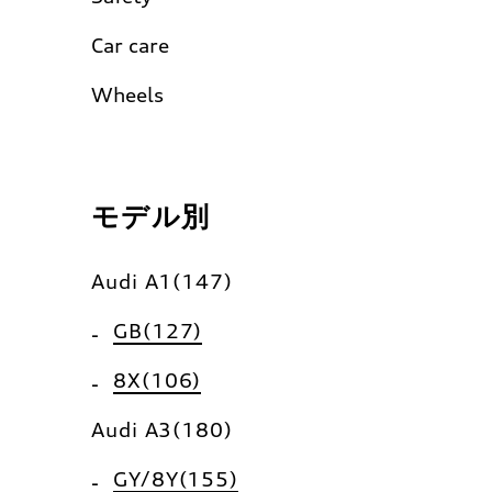
Car care
Wheels
モデル別
Audi A1(147)
GB(127)
8X(106)
Audi A3(180)
GY/8Y(155)