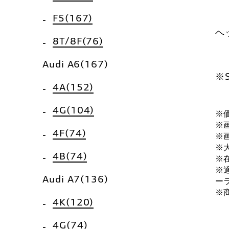
F5(167)
ヘ
8T/8F(76)
Audi A6(167)
※
4A(152)
4G(104)
※
※
4F(74)
※
※
4B(74)
※
※
Audi A7(136)
ー
※
4K(120)
4G(74)