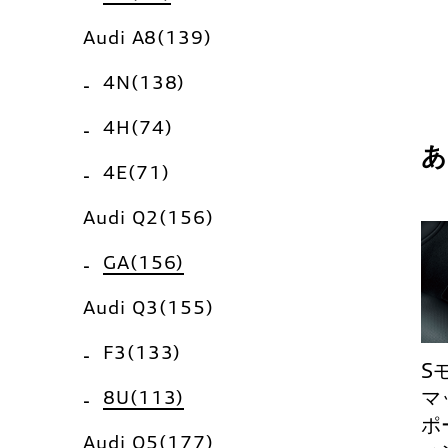
Audi A8(139)
4N(138)
4H(74)
4E(71)
Audi Q2(156)
GA(156)
Audi Q3(155)
F3(133)
S
8U(113)
マ
ポー
Audi Q5(177)