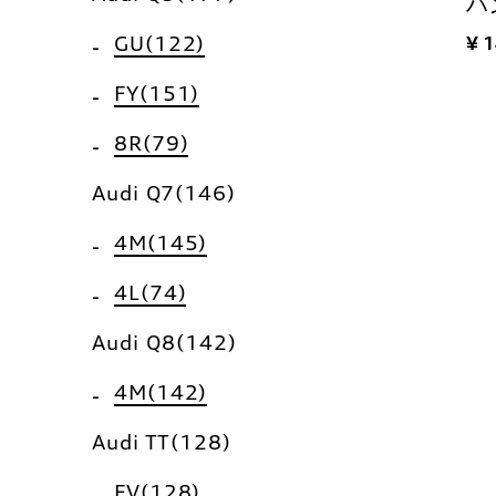
ハ
GU(122)
¥ 
FY(151)
8R(79)
Audi Q7(146)
4M(145)
4L(74)
Audi Q8(142)
4M(142)
Audi TT(128)
FV(128)