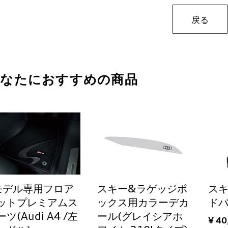
戻る
あなたにおすすめの商品
モデル専用フロア
スキー&ラゲッジボ
ス
ットプレミアムス
ックス用カラーデカ
ド
ツ(Audi A4 /左
ール(グレイシアホ
¥ 40