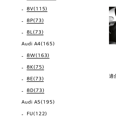
8V(115)
8P(73)
8L(73)
Audi A4(165)
8W(163)
8K(75)
適
8E(73)
8D(73)
Audi A5(195)
FU(122)