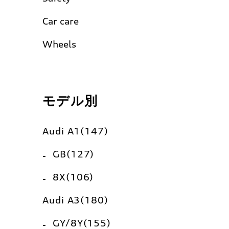
Car care
Wheels
モデル別
Audi A1(147)
GB(127)
8X(106)
Audi A3(180)
GY/8Y(155)