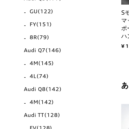
GU(122)
S
マ
FY(151)
ポー
ハ
8R(79)
¥ 
Audi Q7(146)
4M(145)
4L(74)
Audi Q8(142)
4M(142)
Audi TT(128)
FV(128)