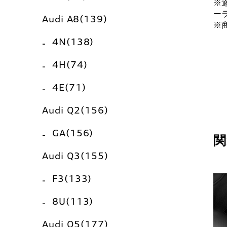
※
ー
Audi A8(139)
※
4N(138)
4H(74)
4E(71)
Audi Q2(156)
GA(156)
関
Audi Q3(155)
F3(133)
8U(113)
Audi Q5(177)