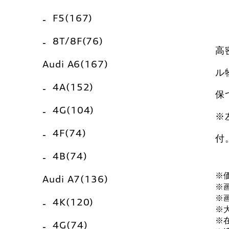
F5(167)
8T/8F(76)
高
Audi A6(167)
ル
4A(152)
保
4G(104)
※
4F(74)
付
4B(74)
※
Audi A7(136)
※
※
4K(120)
※
※
4G(74)