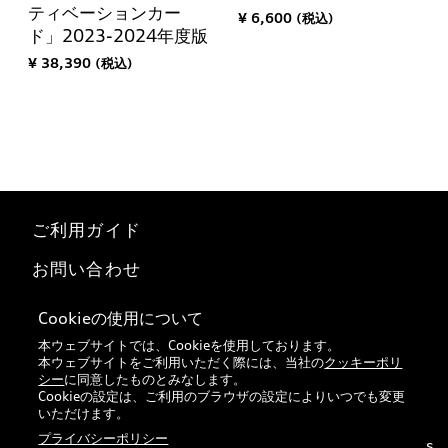
ティベーションカー
¥ 6,600 (税込)
ド」2023-2024年度版
¥ 38,390 (税込)
ご利用ガイド
お問い合わせ
マイページ
Cookieの使用について
本ウェブサイトでは、Cookieを使用しております。
特定商取引法に基づく表記
本ウェブサイトをご利用いただく際には、当社の
クッキーポリ
シー
に同意したものとみなします。
Audi正規ディーラー検索
Cookieの設定は、ご利用のブラウザの設定によりいつでも変更
いただけます。
プライバシーポリシー
© 2026 VOLKSWAGEN Group Japan K.K. All rights