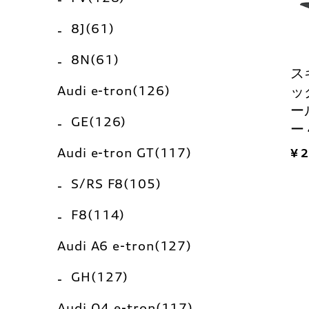
8J(61)
8N(61)
ス
Audi e-tron(126)
ッ
ー
GE(126)
ー
Audi e-tron GT(117)
¥ 
S/RS F8(105)
F8(114)
Audi A6 e-tron(127)
GH(127)
Audi Q4 e-tron(117)