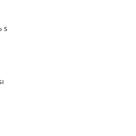
o S
SI