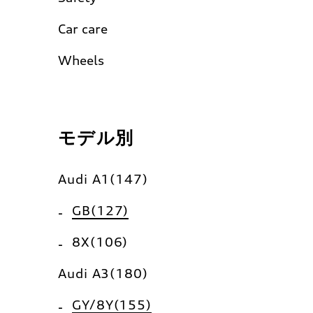
Car care
Wheels
モデル別
Audi A1(147)
GB(127)
8X(106)
Audi A3(180)
GY/8Y(155)