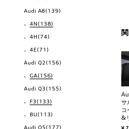
Audi A8(139)
4N(138)
関
4H(74)
4E(71)
Audi Q2(156)
GA(156)
Audi Q3(155)
A
F3(133)
サ
コ
8U(113)
&
Audi Q5(177)
¥ 