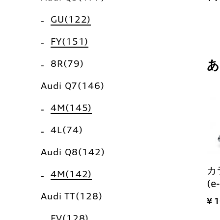
GU(122)
FY(151)
8R(79)
Audi Q7(146)
4M(145)
4L(74)
Audi Q8(142)
カ
4M(142)
(e
Audi TT(128)
¥ 
FV(128)