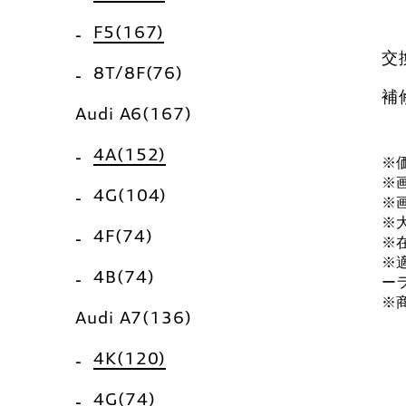
F5(167)
交
8T/8F(76)
補
Audi A6(167)
4A(152)
※
※
4G(104)
※
※
4F(74)
※
※
4B(74)
ー
※
Audi A7(136)
4K(120)
4G(74)