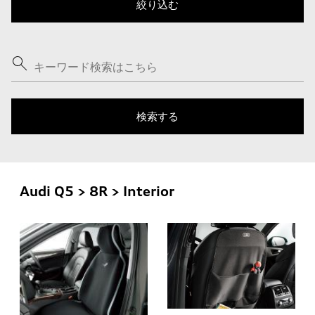
Audi Q5 > 8R > Interior