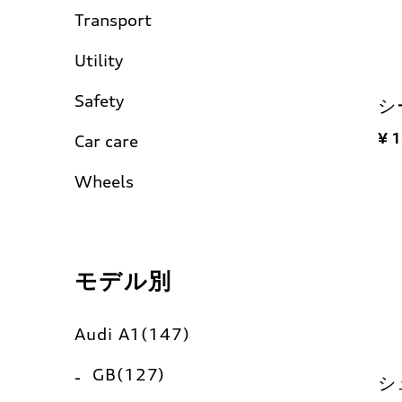
Transport
Utility
Safety
シ
¥ 
Car care
Wheels
モデル別
Audi A1(147)
GB(127)
シ