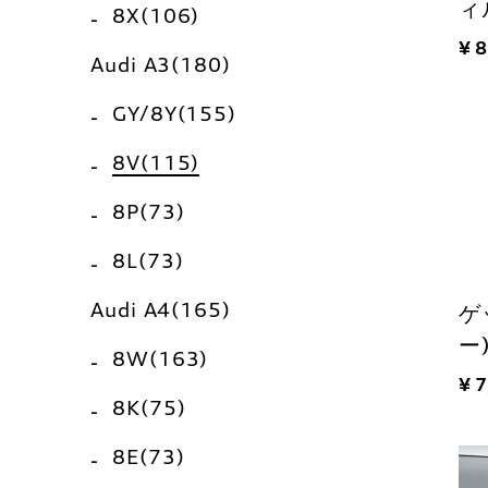
ィ
8X(106)
¥ 
Audi A3(180)
GY/8Y(155)
8V(115)
8P(73)
8L(73)
Audi A4(165)
ゲ
ー
8W(163)
¥ 
8K(75)
8E(73)