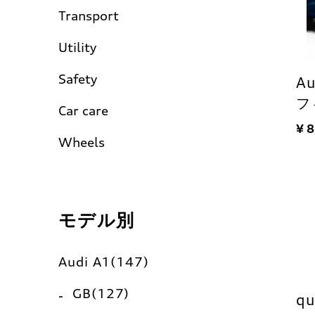
Transport
Utility
Safety
A
フ
Car care
¥ 
Wheels
モデル別
Audi A1(147)
GB(127)
q