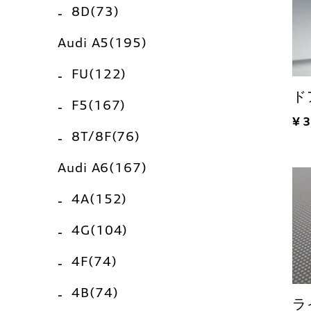
8D(73)
Audi A5(195)
FU(122)
ド
F5(167)
¥ 
8T/8F(76)
Audi A6(167)
4A(152)
4G(104)
4F(74)
4B(74)
ラ