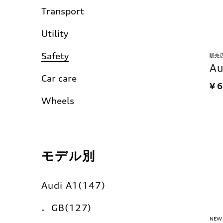
Transport
Utility
Safety
販売
A
Car care
¥ 
Wheels
モデル別
Audi A1(147)
GB(127)
NEW