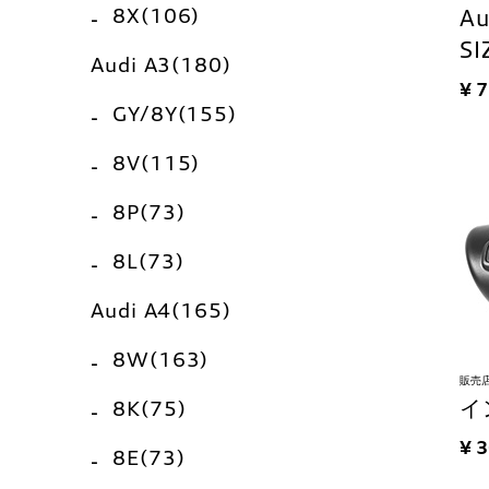
8X(106)
A
SI
Audi A3(180)
¥ 
GY/8Y(155)
8V(115)
8P(73)
8L(73)
Audi A4(165)
8W(163)
販売
イ
8K(75)
¥ 
8E(73)