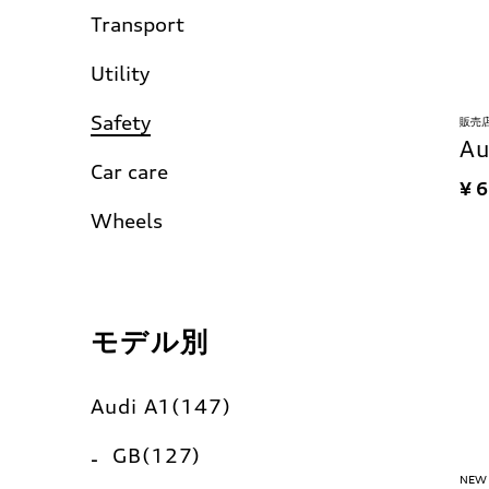
Transport
Utility
Safety
販売
A
Car care
¥ 
Wheels
モデル別
Audi A1(147)
GB(127)
NEW