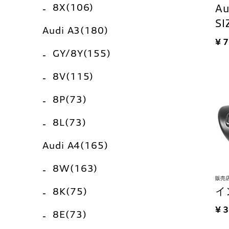
8X(106)
A
SI
Audi A3(180)
¥ 
GY/8Y(155)
8V(115)
8P(73)
8L(73)
Audi A4(165)
8W(163)
販売
イ
8K(75)
¥ 
8E(73)