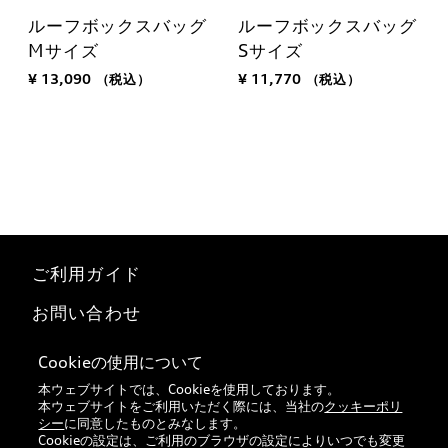
ルーフボックスバッグ
ルーフボックスバッグ
Mサイズ
Sサイズ
¥ 13,090
（税込）
¥ 11,770
（税込）
ご利用ガイド
お問い合わせ
マイページ
Cookieの使用について
本ウェブサイトでは、Cookieを使用しております。
特定商取引法に基づく表記
本ウェブサイトをご利用いただく際には、当社の
クッキーポリ
シー
に同意したものとみなします。
Audi正規ディーラー検索
Cookieの設定は、ご利用のブラウザの設定によりいつでも変更