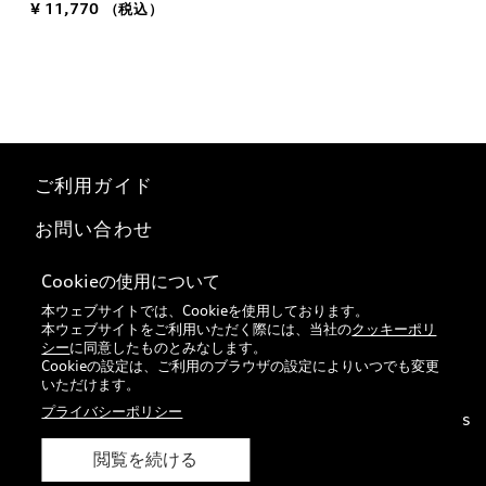
¥ 11,770
（税込）
ご利用ガイド
お問い合わせ
マイページ
Cookieの使用について
本ウェブサイトでは、Cookieを使用しております。
特定商取引法に基づく表記
本ウェブサイトをご利用いただく際には、当社の
クッキーポリ
シー
に同意したものとみなします。
Audi正規ディーラー検索
Cookieの設定は、ご利用のブラウザの設定によりいつでも変更
いただけます。
プライバシーポリシー
© 2026 VOLKSWAGEN Group Japan K.K. All rights
reserved.
閲覧を続ける