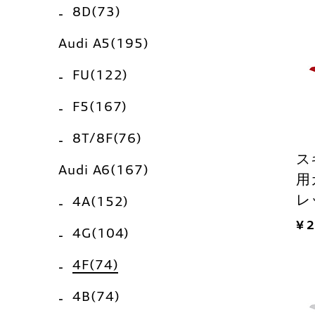
8D(73)
Audi A5(195)
FU(122)
F5(167)
8T/8F(76)
ス
Audi A6(167)
用
レ
4A(152)
¥ 
4G(104)
4F(74)
4B(74)