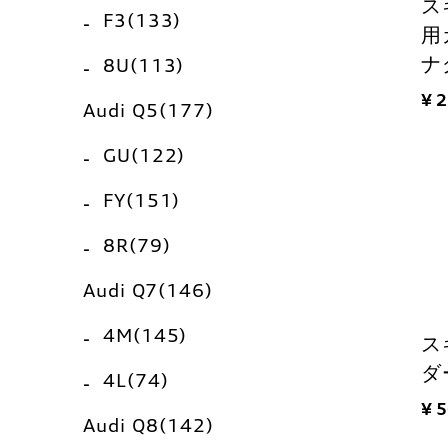
ス
F3(133)
用
ナ
8U(113)
¥ 
Audi Q5(177)
GU(122)
FY(151)
8R(79)
Audi Q7(146)
4M(145)
ス
ダ
4L(74)
¥ 
Audi Q8(142)