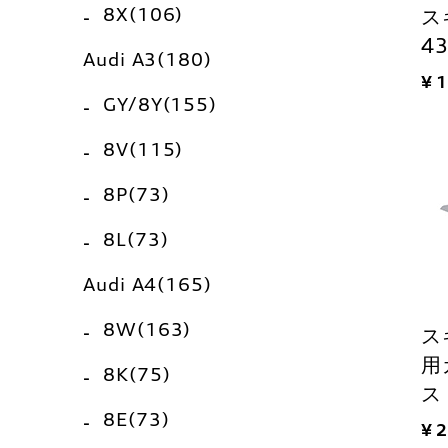
8X(106)
ス
4
Audi A3(180)
¥ 
GY/8Y(155)
8V(115)
8P(73)
8L(73)
Audi A4(165)
8W(163)
ス
用
8K(75)
ス
8E(73)
¥ 