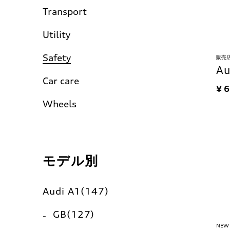
Transport
Utility
Safety
販売
A
Car care
¥ 
Wheels
モデル別
Audi A1(147)
GB(127)
NEW