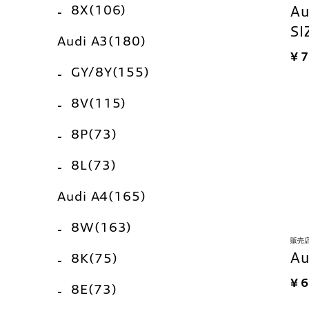
8X(106)
A
SI
Audi A3(180)
¥ 
GY/8Y(155)
8V(115)
8P(73)
8L(73)
Audi A4(165)
8W(163)
販売
A
8K(75)
¥ 
8E(73)