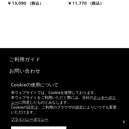
¥ 13,090
（税込）
¥ 11,770
（税込）
ご利用ガイド
お問い合わせ
マイページ
Cookieの使用について
本ウェブサイトでは、Cookieを使用しております。
特定商取引法に基づく表記
本ウェブサイトをご利用いただく際には、当社の
クッキーポリ
シー
に同意したものとみなします。
Audi正規ディーラー検索
Cookieの設定は、ご利用のブラウザの設定によりいつでも変更
いただけます。
プライバシーポリシー
© 2026 VOLKSWAGEN Group Japan K.K. All rights
reserved.