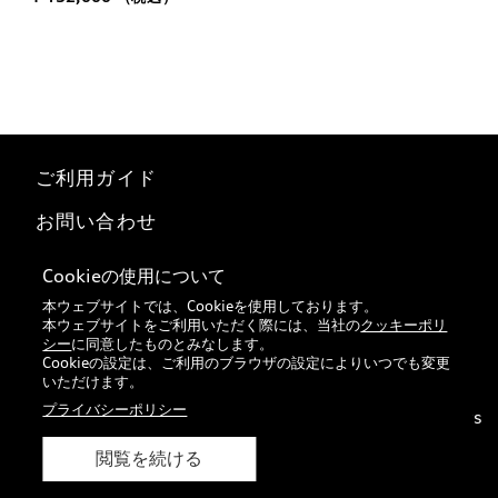
ご利用ガイド
お問い合わせ
マイページ
Cookieの使用について
本ウェブサイトでは、Cookieを使用しております。
特定商取引法に基づく表記
本ウェブサイトをご利用いただく際には、当社の
クッキーポリ
シー
に同意したものとみなします。
Audi正規ディーラー検索
Cookieの設定は、ご利用のブラウザの設定によりいつでも変更
いただけます。
プライバシーポリシー
© 2026 VOLKSWAGEN Group Japan K.K. All rights
reserved.
閲覧を続ける